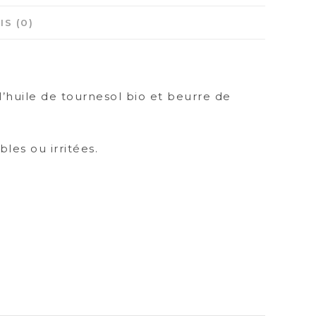
IS (0)
’huile de tournesol bio et beurre de
les ou irritées.