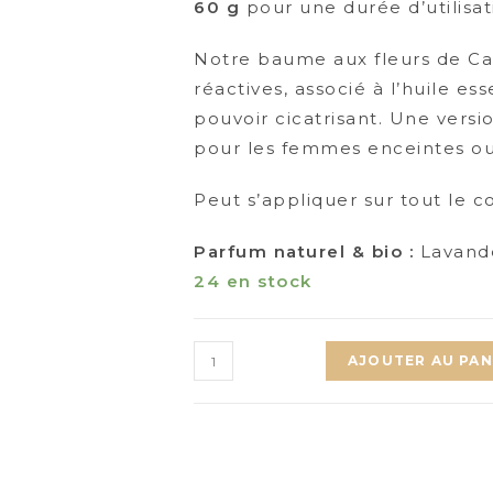
60 g
pour une durée d’utilisa
Notre baume aux fleurs de Ca
réactives, associé à l’huile es
pouvoir cicatrisant. Une versi
pour les femmes enceintes ou 
Peut s’appliquer sur tout le co
Parfum naturel & bio :
Lavande
24 en stock
quantité
AJOUTER AU PAN
de
BAUME
HYDRATANT