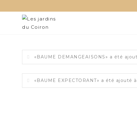
Skip
to
content
«BAUME DEMANGEAISONS» a été ajouté 
«BAUME EXPECTORANT» a été ajouté à v