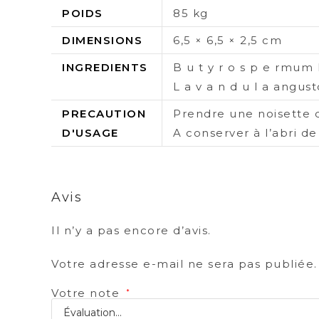
POIDS
85 kg
DIMENSIONS
6,5 × 6,5 × 2,5 cm
INGREDIENTS
B u t y r o s p e rmum 
L a v a n d u l a angust
PRECAUTION
Prendre une noisette 
D'USAGE
A conserver à l’abri de
Avis
Il n’y a pas encore d’avis.
Votre adresse e-mail ne sera pas publiée.
Votre note
*