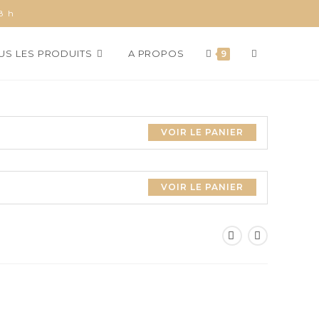
8 h
TOGGLE
US LES PRODUITS
A PROPOS
9
WEBSITE
VOIR LE PANIER
SEARCH
VOIR LE PANIER