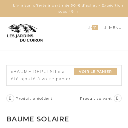
Skip
Livraison offerte à partir de 50 € d'achat - Expédition
to
sous 48 h
content
MENU
11
«BAUME REPULSIF» a
VOIR LE PANIER
été ajouté à votre panier.
Produit précédent
Produit suivant
BAUME SOLAIRE