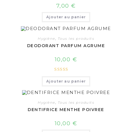
7,00
€
Ajouter au panier
Hygiène
,
Tous les produits
DEODORANT PARFUM AGRUME
10,00
€
Note
5.00
Ajouter au panier
sur 5
Hygiène
,
Tous les produits
DENTIFRICE MENTHE POIVREE
10,00
€