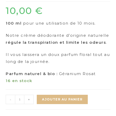
10,00
€
100 ml
pour une utilisation de 10 mois.
Notre crème déodorante d’origine naturelle
régule la transpiration et limite les odeurs
.
Il vous laissera un doux parfum floral tout au
long de la journée.
Parfum naturel & bio :
Géranium Rosat
16 en stock
quantité
-
+
AJOUTER AU PANIER
de
DEODORANT