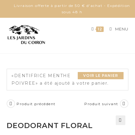
Skip
Livraison offerte à partir de 50 € d'achat - Expédition
to
sous 48 h
content
MENU
12
«DENTIFRICE MENTHE
VOIR LE PANIER
POIVREE» a été ajouté à votre panier.
Produit précédent
Produit suivant
DEODORANT FLORAL
🔍