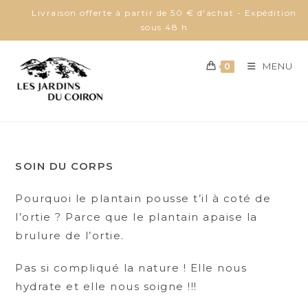
Skip
Livraison offerte à partir de 50 € d'achat - Expédition
to
sous 48 h
content
MENU
0
SOIN DU CORPS
Pourquoi le plantain pousse t’il à coté de
l’ortie ? Parce que le plantain apaise la
brulure de l’ortie.
Pas si compliqué la nature ! Elle nous
hydrate et elle nous soigne !!!